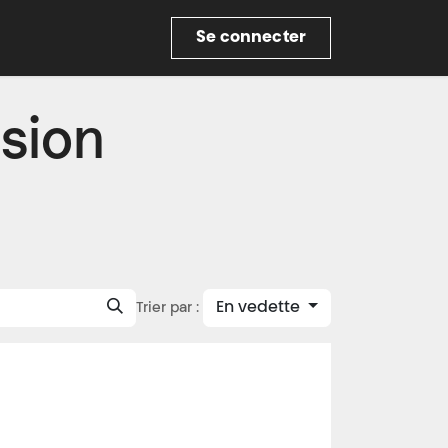
re
Se connecter
sion
En vedette
Trier par :