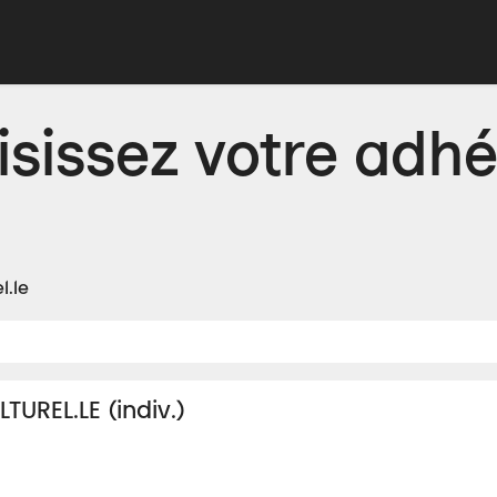
Adhérer
Évacuer
Acheter
Créer
Apprend
isissez votre adhé
l.le
TUREL.LE (indiv.)