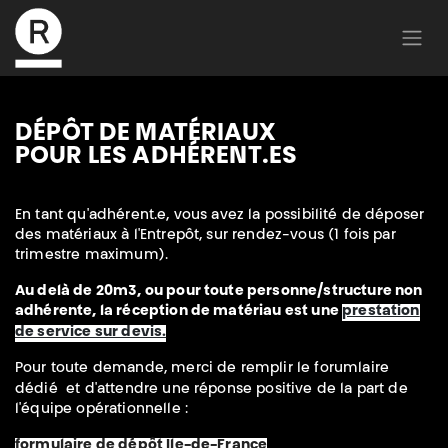
D
É
PÔT
DE
MAT
É
RIAUX
POUR LES
ADH
É
RENT.ES
En tant qu'adhérent.e, vous avez la possibilité de déposer
des matériaux à l'Entrepôt, sur rendez-vous (1 fois par
trimestre maximum).
Au delà de 20m3, ou pour toute personne/structure non
adhérente, la réception de matériau est une
prestation
de service sur devis.
Pour toute demande, merci de remplir le forumlaire
dédié
et d'attendre une réponse positive de la part de
l'équipe opérationnelle :
formulaire de dépôt Ile-de-France