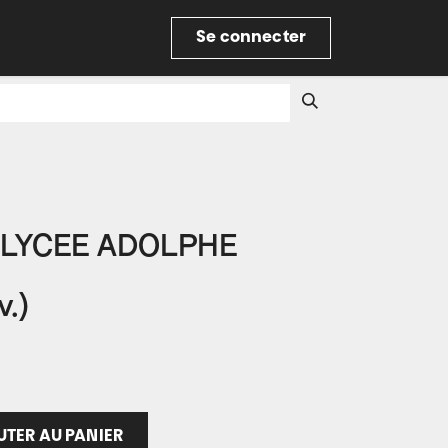
re
Se connecter
e LYCEE ADOLPHE
.)
TER AU PANIER