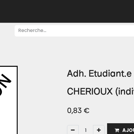
Adhérer
Évacuer
Acheter
Créer
Apprend
Adh. Etudiant.
CHERIOUX (indiv
0,83
€
AJOU