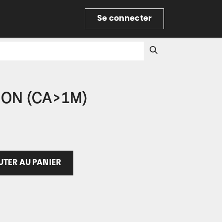
re
Se connecter
ION (CA>1M)
TER AU PANIER