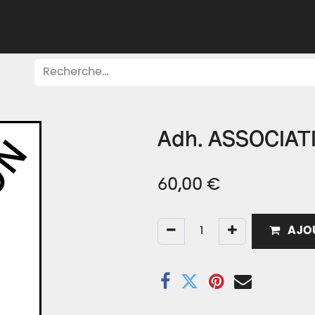
Adhérer
Évacuer
Acheter
Créer
Apprend
Adh. ASSOCIAT
60,00
€
AJOU