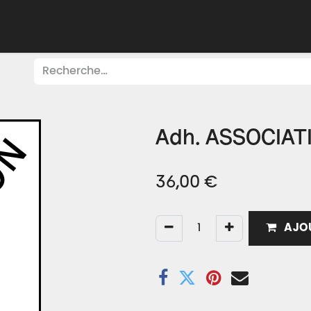
Adhérer
Évacuer
Acheter
Créer
Apprend
Adh. ASSOCIAT
36,00
€
AJOU