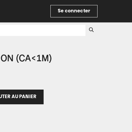
re
Se connecter
ION (CA<1M)
TER AU PANIER