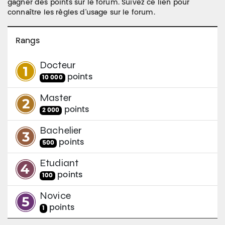
gagner des points sur le forum. Suivez ce lien pour
connaître les règles d'usage sur le forum.
Rangs
Docteur
point
s
10 000
Master
point
s
2 000
Bachelier
point
s
500
Etudiant
point
s
100
Novice
point
s
1