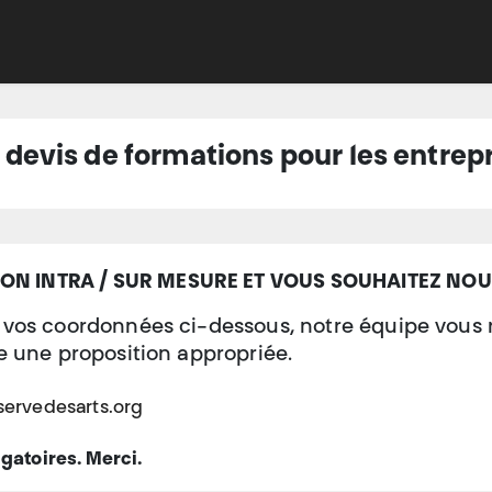
Adhérer
Évacuer
Acheter
Créer
Apprend
vis de formations pour les entrepr
ON INTRA / SUR MESURE ET VOUS SOUHAITEZ NOU
z vos coordonnées ci-dessous, notre équipe vous
re une proposition appropriée.
servedesarts.org
igatoires. Merci.