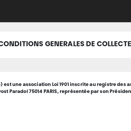
Adhérer
Évacuer
Acheter
Créer
Apprend
CONDITIONS GENERALES DE COLLECT
) est une association Loi 1901 inscrite au registre des
évost Paradol 75014 PARIS, représentée par son Préside