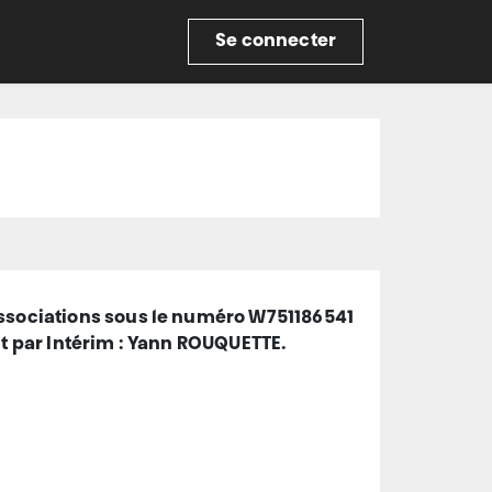
re
Se connecter
E
 associations sous le numéro W751186541
nt par Intérim : Yann ROUQUETTE.