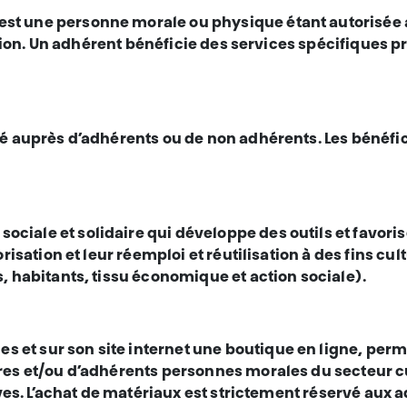
st une personne morale ou physique étant autorisée à
ation. Un adhérent bénéficie des services spécifiques p
isé auprès d’adhérents ou de non adhérents. Les bénéfic
ciale et solidaire qui développe des outils et favoris
isation et leur réemploi et réutilisation à des fins cul
, habitants, tissu économique et action sociale).
 et sur son site internet une boutique en ligne, perm
es et/ou d’adhérents personnes morales du secteur cultu
ives. L’achat de matériaux est strictement réservé aux