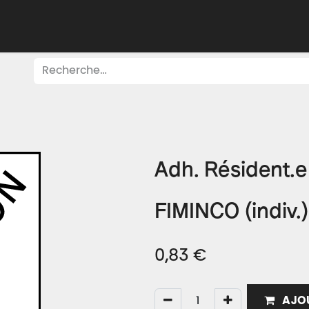
Adhérer
Évacuer
Acheter
Créer
Apprend
O
Adh. Résident.
FIMINCO (indiv.)
0,83
€
AJOU