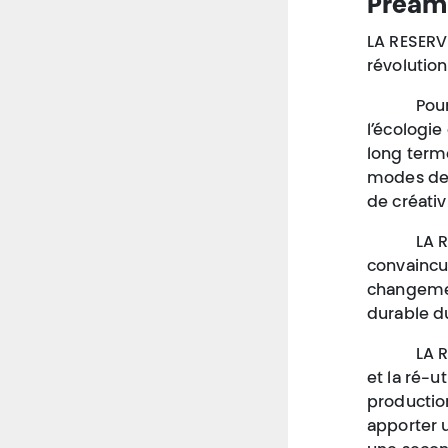
Préam
LA RESERV
révolution
​Po
l’écologie
long term
modes de 
de créati
​LA 
convaincue
changemen
durable du
​LA
et la ré-u
production
apporter u