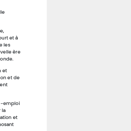
le
e,
ourt et à
e les
velle ère
monde.
 et
ion et de
ent
ré-emploi
 la
ation et
posant