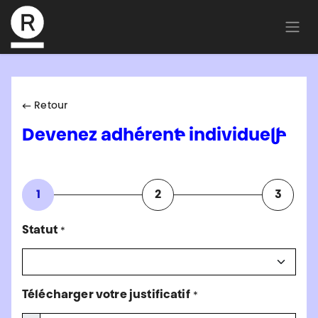
← Retour
Devenez adhérent·e individuel·le
1
2
3
Statut
*
Télécharger votre justificatif
*