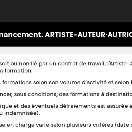
Adhérer
Évacuer
Acheter
Créer
Apprend
financement. ARTISTE-AUTEUR∙AUTRI
 soit ou non lié par un contrat de travail, l’Artist
 la formation.
 formations selon son volume d’activité et selon 
ncer, sous conditions, des formations à destinati
que et des éventuels défraiements est assurée en
ou indemnisée).
se en charge varie selon plusieurs critères (date 