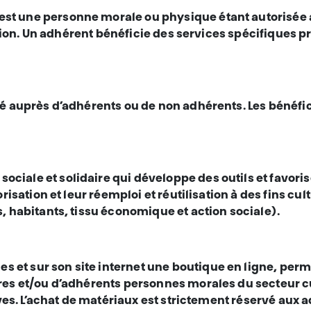
st une personne morale ou physique étant autorisée à
ation. Un adhérent bénéficie des services spécifiques p
isé auprès d’adhérents ou de non adhérents. Les bénéfic
ciale et solidaire qui développe des outils et favoris
isation et leur réemploi et réutilisation à des fins cul
, habitants, tissu économique et action sociale).
 et sur son site internet une boutique en ligne, perm
es et/ou d’adhérents personnes morales du secteur cultu
ives. L’achat de matériaux est strictement réservé aux