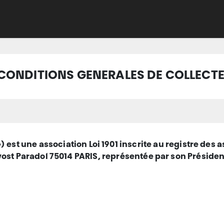
Adhérer
Évacuer
Acheter
Créer
Apprend
CONDITIONS GENERALES DE COLLECT
) est une association Loi 1901 inscrite au registre des
évost Paradol 75014 PARIS, représentée par son Préside