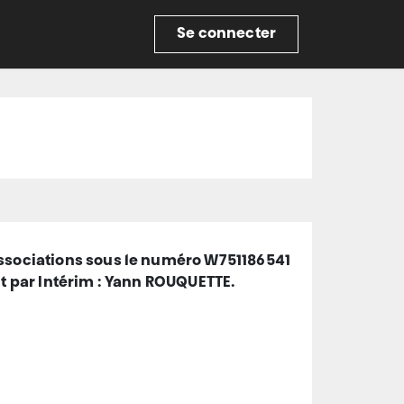
re
Se connecter
E
 associations sous le numéro W751186541
nt par Intérim : Yann ROUQUETTE.